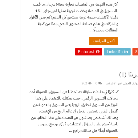
أكثر هذه النوعية من المنصات تجارية بحتة! سرعان ما قمت
بالتسجيل في المنصة وخضت تجربة مدتها لم يتجاوز الـ15
دقيقة لأكتشف منصة عربية تستحق كل الدعم! كم يعاني الأفراد
والشركات في عالم صناعة المحتوى النصي، بدءًا من كتابة
المقالات ووصولًا …
أكمل القراءة »
Pinterest
LinkedIn
S
ا (1)
ولة
,
العمل عبر الإنترنت
0
262
كنا كثيرًا في مقالات سابقة قد تحدثنا عن التسويق بالعمولة أحد
مجالات التسويق الرقمي، حيث يمكنك بالاعتماد على هذا
النوع من التسويق تحقيق الربح! يعتبر التسويق بالعمولة من
أفضل الطرق لتحقيق الدخل في عالم الربح من الإنترنت،
وهنالك أشخاص يعتاشون عبر الاعتماد على هذا النظام. من
ناحية أخرى يبقى السؤال الاعتيادي، في أي برنامج تسويق
بالعمولة أبدأ؟ هل هنالك برامج …