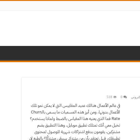
كتروني
0
518
في عالم الأعمال هنالك عديد المقاييس التي لا يمكن نمو تلك
الأعمال بدونها، ومن أبرز هذه المسميات ما يسمى بالـChurn
Rate فما الذي يعنيه هذا المقياس بالضبط ولماذا يستخدم؟
تخيل معي أنك تمتلك تطبيق موبايل، وهذا التطبيق يضم
مشتركين، يقومون بدفع اشتراكات شهرية للوصول لمحتوى
تطبيقك، فهل تعتقد بأن من يشترك سيبقى مشتركًا؟ بالطبع لا،