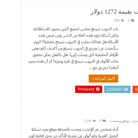
127 دولار
880
0
بات الدروب شيبنج منفس لجميع الذين يحبون الاستقلالية،
ولكن أسئلة تراود هذه الفئة من الناس ومن ضمن هذه
الأسئلة هل هنالك تجارب في الدروب شيبنج حقيقية؟ اليوم
سأتحدث عن تجربتي في الدروب شيبنج وسأكشف لكم بعض
الأرقام الحقيقية التي وصلت إليها. هل بالفعل يمكن تحقيق
مئات الألوف في الدروب شيبنج في فترة وجيزة؟ أم أن هذه مجرد
أحلام؟ تجربتي مع …
أكمل القراءة »
Pinterest
LinkedIn
S
توى
,
مواقع ومنصات
0
1,544
أثناء تصفحي عبر الإنترنت، وجدت بالصدفة موقع يعيد صياغة
الجمل العربية ولم أتوانى عن تجربته لأتأكد من مدى كفاءته كون