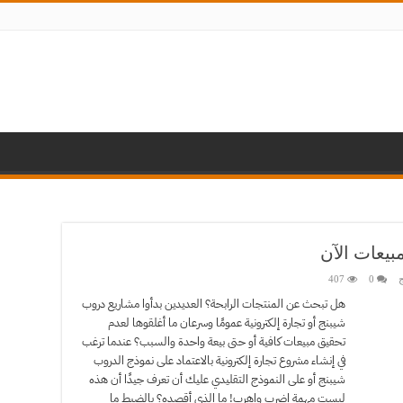
بيعات الآن
ج
0
407
هل تبحث عن المنتجات الرابحة؟ العديدين بدأوا مشاريع دروب
شيبنج أو تجارة إلكترونية عمومًا وسرعان ما أغلقوها لعدم
تحقيق مبيعات كافية أو حتى بيعة واحدة والسبب؟ عندما ترغب
في إنشاء مشروع تجارة إلكترونية بالاعتماد على نموذج الدروب
شيبنج أو على النموذج التقليدي عليك أن تعرف جيدًا أن هذه
ليست مهمة اضرب واهرب! ما الذي أقصده؟ بالضبط ما