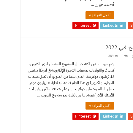
أقصده هو إن …
أكمل القراءة »
Pinterest
LinkedIn
S
ي 2022
ج
0
389
رغم مرور السنين لكنه لا يزال المشروع المفضل لدى الكثيرين،
كيف لا والتوقعات بمبيعات التجارة الإلكترونية في أمريكا ستصل
لـ1 تريليون دولار هذا العام. بينما من المتوقع أن تصل مبيعات
التجارة الإلكترونية في هذا العام (2022) لغاية 5 تريليون دولار
حول العالم و6 مليار دولار بحلول عام 2026. ولكن يبقى أحد
الأسئلة الأكثر أهمية، ما هي تكلفة بدء مشروع الدروب …
أكمل القراءة »
Pinterest
LinkedIn
S