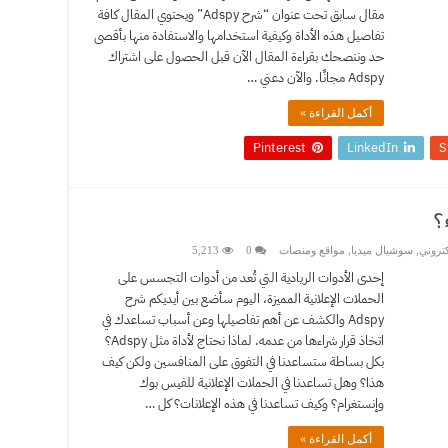
مقال سابق تحت عنوان “شرح Adspy” ويحتوي المقال كافة
تفاصيل هذه الأداة وكيفية استخدامها والاستفادة منها بأقصى
حد وننصحك بقراءة المقال الآن قبل الحصول على اشتراك
Adspy مجانًا. والآن دعني …
أكمل القراءة »
Pinterest
LinkedIn
S
كتروني
,
سوشيال ميديا
,
مواقع ومنصات
0
5,213
إحدى الأدوات الريادية التي تُعد من أدوات التجسس على
الحملات الإعلانية المميزة، اليوم سأضع بين أيديكم شرح
Adspy والكشف عن أهم تفاصيلها وعن أسباب تساعدك في
اتخاذ قرار شراءها من عدمه. لماذا نحتاج لأداة مثل Adspy؟
بكل بساطة ستساعدنا في التفوق على المنافسين ولكن كيف
هذا؟ وهل تساعدنا في الحملات الإعلانية للفيس بوك
وإنستغرام؟ وكيف تساعدنا في هذه الإعلانات؟ كل …
أكمل القراءة »