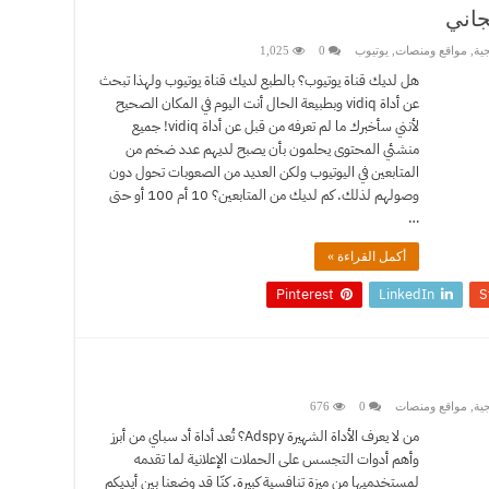
ية
,
مواقع ومنصات
,
يوتيوب
0
1,025
هل لديك قناة يوتيوب؟ بالطبع لديك قناة يوتيوب ولهذا تبحث
عن أداة vidiq وبطبيعة الحال أنت اليوم في المكان الصحيح
لأنني سأخبرك ما لم تعرفه من قبل عن أداة vidiq! جميع
منشئي المحتوى يحلمون بأن يصبح لديهم عدد ضخم من
المتابعين في اليوتيوب ولكن العديد من الصعوبات تحول دون
وصولهم لذلك. كم لديك من المتابعين؟ 10 أم 100 أو حتى
…
أكمل القراءة »
Pinterest
LinkedIn
S
ية
,
مواقع ومنصات
0
676
من لا يعرف الأداة الشهيرة Adspy؟ تُعد أداة أد سباي من أبرز
وأهم أدوات التجسس على الحملات الإعلانية لما تقدمه
لمستخدميها من ميزة تنافسية كبيرة. كنّا قد وضعنا بين أيديكم