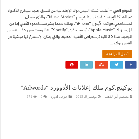
الموقع العربي – أعلنت شبكة الفيس بوك الإجتماعية عن تنسيق جديد سيخرج للأضواء
عبر الشبكة الإجتماعية، يُطلق عليه إسم “Music Stories”، والذي سيظهر
لمستخدمي هواتف الآيفون “iPhone”، وذلك عندما ينشر مستخدموه الأغاني إما من
آبل ميوزيك “Apple Music”، أو سبوتيفاي “Spotify”. هذا وسيتضمن هذا التنسيق
الجديد، مدة 30 ثانية كإستعراض للأغنية المعنية، والتي يمكن الإستماع لها مباشرة عبر
الفيس بوك، …
أكمل القراءة »
بوكينج.كوم ملك إعلانات الأدوورد “Adwords”
معتصم أبو الذهب
نوفمبر 6, 2015
جوجل ادورد
0
671