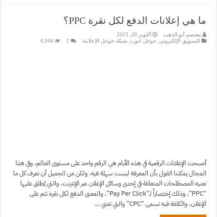
ما هي إعلانات الدفع لكل نقرة PPC؟
معتصم أبو الذهب
أكتوبر 28, 2015
التسويق الإلكتروني
,
جوجل ادورد
,
شبكة جوجل الإعلانية
2
4,946
أصبحت الإعلانات الرقمية في هذه الأيام هي الرقم واحد على مستوى العالم، وفي هذا
المجال يمكننا القول بأن المعرفة ليست سهلة فيه، ولكن من الجميل أن نعرف كل ما
تعنيه المصطلحات المتعلقة في إحدى وسائل الإعلان عبر الإنترنت، والتي يُطلق عليها
“PPC”، وذلك إختصاراً لـ”Pay Per Click”، والمعنى الدفع لكل نقرة تتم على
الإعلان، والكلفة فيه تسمى “CPC” والتي تعني …