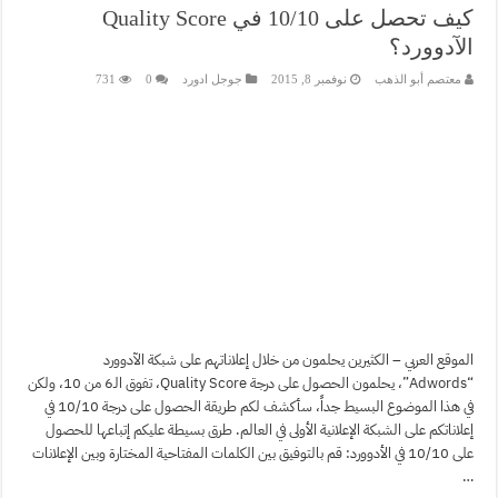
كيف تحصل على 10/10 في Quality Score
الآدوورد؟
معتصم أبو الذهب
نوفمبر 8, 2015
جوجل ادورد
0
731
الموقع العربي – الكثيرين يحلمون من خلال إعلاناتهم على شبكة الآدوورد
“Adwords”، يحلمون الحصول على درجة Quality Score، تفوق الـ6 من 10، ولكن
في هذا الموضوع البسيط جداً، سأكشف لكم طريقة الحصول على درجة 10/10 في
إعلاناتكم على الشبكة الإعلانية الأولى في العالم. طرق بسيطة عليكم إتباعها للحصول
على 10/10 في الأدوورد: قم بالتوفيق بين الكلمات المفتاحية المختارة وبين الإعلانات
…