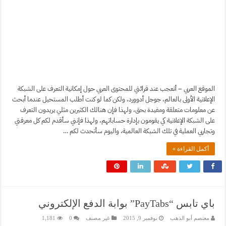
الموقع العربي – أتعجب عند قرائتي للمحتوى العربي حول إمكانية التعرف على الشبكة
الإعلانية الأولى بالعالم، جوجل أدوورد، ولكن كما لو كنت أطلب المستحيل عندما أبحث
عن معلومات متعلقة ومفيدة بحق، ولهذا فإن هنالك الكثيرين مثلي يريدون التعرف
على الشبكة الإعلانية كي يقومون بإدارة حساباتهم، ولهذا فإنني سأقدم لكم كل معرفتي
وتجاربي العملية في تلك الشبكة العالمية، واليوم سأتحدث لكم …
أكمل القراءة »
باي تابس “PayTabs” بوابة الدفع الإلكتروني
معتصم أبو الذهب
نوفمبر 9, 2015
غير مصنف
0
1,181