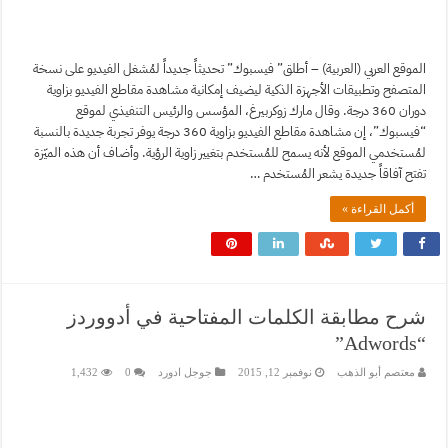
الموقع العربي (العربية) – أطلق” فيسبوك” تحديثاً جديداً لمُشغل الفيديو على نسخة
المتصفح وتطبيقات الأجهزة الذكية ليضيف إمكانية مشاهدة مقاطع الفيديو بزاوية
دوران 360 درجة. وقال مارك زوكربيرغ، المؤسس والرئيس التنفيذي لموقع
“فيسبوك”، إن مشاهدة مقاطع الفيديو بزاوية 360 درجة يوفر تجربة جديدة بالنسبة
لمُستخدمي الموقع لأنه يسمح للمُستخدم بتغيير زاوية الرؤية. وأضاف أن هذه الميّزة
تفتح آفاقاً جديدة يشعر المُستخدم …
أكمل القراءة »
شرح مطابقة الكلمات المفتاحية في أدووردز
“Adwords”
معتصم أبو الذهب
نوفمبر 12, 2015
جوجل ادورد
0
1,432