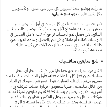
ما رأيك بوضع خطة لشهرين كل شهر على حدى، أو لأسبوعين
وكل إثنين على حدى،
تابع ما يلي:
قم بتضمين 2-5 هاشتاغ في كل بوست في أول أسبوعين، ثم
ضمّن من 6-10 هاشتاغ لكل بوست في الأسبوعين التاليين، قارن
النتائج، هل معدل نمو الحساب تراجع أم تقدم؟ هل التفاعل في
البوستات كذلك أم ماذا؟ والآن قم بالفصل واعتمد النهج الذي
طالك خلاله نمو في حسابك، فالإحصائيات هي كل ما عليك
تصديقه في نهاية الأمر.
تابع متابعين منافسيك
الكثير من الشركات تعتبر هذا عار! مع الأسف فالعار أن تنتظر
نجاحك دون فعل كل ما عليك فعله، فأولى الخطوات لجذب انتباه
جمهور مهتم بعلامتك التجارية هو أن تخبرهم بوجودك في البداية
من خلال متابعتهم، حينها سيقومون بزيارة حساب شركتك وإن
أعجبهم الأمر وسيعجبهم بنسبة 99% لأنهم متابعين لشركة تُشبه
شركتك وبالتالي هم مهتمين وعلى العكس ينتظرون منك تقديم
عروض تنافسية وهذا ما عليك به، وثق بأن ما نسبته 1 إلى 2