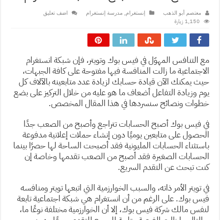
,
معتصم أبو الذهب
إنستغرام
مدرسة إنستغرام
اضف تعليق
1,150 زيارة
مع التنافس المهوّل في فيس بوك وتويتر، فإن شبكة انستغرام
الاجتماعية ما زالت المنافسة فيها مفتوحة على كافة الجبهات،
حيث يمكنك الآن قيادة حسابك لزيادة عدد متابعينه بالآلاف كل
يوم وزيادة التفاعل أضعاف ما هو عليه من خلال التركيز على بضع
خطوات ونصائح سنسردها في هذا المقال المخصص.
في فيس بوك أصبح الحسابات تتراجع وأصبح من الصعب جدًا
الحصول على متابعين يوميًا دون إنشاء حملات إعلانية مدفوعة
باستثناء الحسابات المليونية فقد أصبحت الساحة لها حصرًا بينما
الحسابات الصغيرة فقد أصبح من الصعب تقدمها وخاصة إن
كنت تبحث عن التقدم السريع.
في تويتر الأمر ذاته، والسبب الخوارزمية التي اتبعها تويتر ومنافسه
فيس بوك. على الرغم من أن انستغرام هي شبكة اجتماعية تابعة
لنفس مالك شركة فيس بوك، إلا أن الخوارزمية مختلفة نوعًا ما،