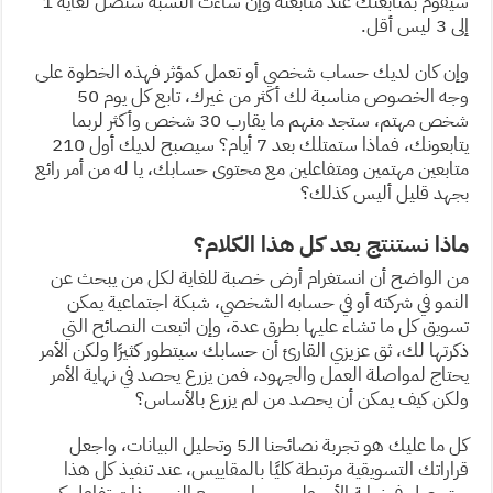
سيقوم بمتابعتك عند متابعته وإن ساءت النسبة ستصل لغاية 1
إلى 3 ليس أقل.
وإن كان لديك حساب شخصي أو تعمل كمؤثر فهذه الخطوة على
وجه الخصوص مناسبة لك أكثر من غيرك، تابع كل يوم 50
شخص مهتم، ستجد منهم ما يقارب 30 شخص وأكثر لربما
يتابعونك، فماذا ستمتلك بعد 7 أيام؟ سيصبح لديك أول 210
متابعين مهتمين ومتفاعلين مع محتوى حسابك، يا له من أمر رائع
بجهد قليل أليس كذلك؟
ماذا نستنتج بعد كل هذا الكلام؟
من الواضح أن انستغرام أرض خصبة للغاية لكل من يبحث عن
النمو في شركته أو في حسابه الشخصي، شبكة اجتماعية يمكن
تسويق كل ما تشاء عليها بطرق عدة، وإن اتبعت النصائح التي
ذكرتها لك، ثق عزيزي القارئ أن حسابك سيتطور كثيرًا ولكن الأمر
يحتاج لمواصلة العمل والجهود، فمن يزرع يحصد في نهاية الأمر
ولكن كيف يمكن أن يحصد من لم يزرع بالأساس؟
كل ما عليك هو تجربة نصائحنا الـ5 وتحليل البيانات، واجعل
قراراتك التسويقية مرتبطة كليًا بالمقاييس، عند تنفيذ كل هذا