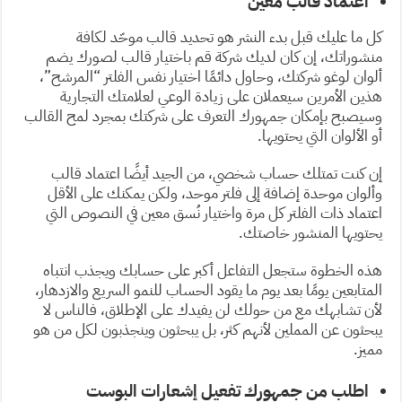
اعتماد قالب معيّن
كل ما عليك قبل بدء النشر هو تحديد قالب موحّد لكافة
منشوراتك، إن كان لديك شركة قم باختيار قالب لصورك يضم
ألوان لوغو شركتك، وحاول دائمًا اختيار نفس الفلتر “المرشح”،
هذين الأمرين سيعملان على زيادة الوعي لعلامتك التجارية
وسيصبح بإمكان جمهورك التعرف على شركتك بمجرد لمح القالب
أو الألوان التي يحتويها.
إن كنت تمتلك حساب شخصي، من الجيد أيضًا اعتماد قالب
وألوان موحدة إضافة إلى فلتر موحد، ولكن يمكنك على الأقل
اعتماد ذات الفلتر كل مرة واختيار نُسق معين في النصوص التي
يحتويها المنشور خاصتك.
هذه الخطوة ستجعل التفاعل أكبر على حسابك ويجذب انتباه
المتابعين يومًا بعد يوم ما يقود الحساب للنمو السريع والازدهار،
لأن تشابهك مع من حولك لن يفيدك على الإطلاق، فالناس لا
يبحثون عن المملين لأنهم كثر، بل يبحثون وينجذبون لكل من هو
مميز.
اطلب من جمهورك تفعيل إشعارات البوست