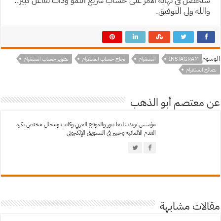
ستحصل في نهاية الأمر على حساب سريع النمو وذات تفاعل كبير..
والله ولي التوفيق.
الوسوم
INSTAGRAM
انستغرام
تجاح حساب انستغرام
تطوير حساب انستغرام
نصائح انستغرام
عن معتصم أبو الذهب
مؤسس بوندسليغا نيوز والموقع العربي وكاتب ومحلل مختص بكرة
القدم الألمانية وخبير في التسويق الإلكتروني
مقالات مشابهة