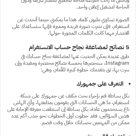
وبالتالي ما زالت الفرصة متاحة للجميع للتقدم سريعًا ودون
الحاجة لتشغيل إعلان واحد.
الصورة تساوي مليون كلمة، هذا ما يمكنني حينما أتحدث عن
انستغرام، فإن نشرت صورة فريدة ومميزة فإنها ستساعدك على
الانتشار مهما كانت الكلمات المنثورة حولها.
5 نصائح لمضاعفة نجاح حساب الانستغرام
طرق عديدة يمكن الحديث عنها لمضاعفة نجاح حسابك في
Instagram، سنحصرها بخمسة نصائح مختصرة ومفيدة وإن
سرت بها، ثق بتقدمك خطوة كبيرة للأمام، وهي:
التعرف على جمهورك
بكل بساطة قم بإجراء بحث مكثف عن جمهورك على شبكة
انستغرام، ما هي الحسابات التي يقومون بمتابعتها، وأي الهاش
تاغ يستخدمون عادة، بكل بساطة إن استطعت معرفة الإجابة على
هذين السؤالين، فقد خطوت أولى الخطوات نحو جذب أكبر عدد
ممكن من المهتمين بحسابك خلال وقت قصير.