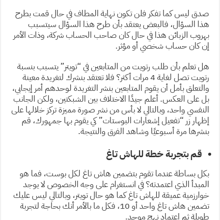
صدق ليس كما تفكر فلن تكون نهاية المطاف في حال قمت بطرح
هذا السؤال، فالبعض يعتقد بأن طرح هذا السؤال سيتسبب
بهروب الزبائن هذا في حال كان صاحب الحساب شركة، وذات الأمر
إن كان حساب شخصي أو مؤثر.
هل تعلم بأن طلب رتويت من المتابعين في “تويتر” يتسبب بنسبة
رتويت تصل لغاية 4 مرات أكثر؟ فلا تعتقد بنشرك لتغريدة معينة
والتعلق بأمل أن يقوم المتابعين بنشر التغريدة لوحدهم أمر إيجابي،
بل على العكس. أعلم جيدًا الاختلاف بين الشبكتين، ولكن الجانب
النفسي واحد، وبالتالي لا بأس من نشر صورة مميزة تركز خلالها على
إظهار زر “تفعيل إشعارات البوستات” كي يقوم بها جمهورك، قم
بنشرها مرة أسبوعيًا وشاهد الفرق والنتيجة.
قم بتجربة خطة للهاش تاغ
بكل بساطة عندما تقوم بتضمين هاش تاغ لكل بوست، فما هو
المبدأ الذي اعتمدته؟ في انستغرام على وجه الخصوص لا يوجد
خوارزمية عميقة للهاش تاغ كما هو حال تويتر، وبالتالي ليس عليك
تضمين هاش تاغ واحد أو 10، فكل ما بالأمر أنك بحاجة لتجربة
طويلة ثم اعتماد نهج موحد.