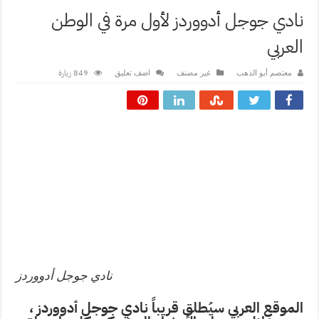
نادي جوجل أدووردز لأول مرة في الوطن
العربي
849 زيارة
معتصم أبو الذهب
غير مصنف
اضف تعليق
نادي جوجل أدووردز
الموقع العربي سيُطلق قريباً نادي جوجل أدووردز ،