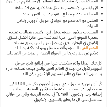
المساعدة في أي مشكلة تواجه المعلنين في حساباتهم في أدووردز
الإجابة على الإستفسارات خلال مدة لا تزيد عن 24 ساعة
المساندة وتقديم نصائح للتفوق على منافس محدد
التفاعل مع المجتمع مع خبراء في جوجل أدووردز وتبادل
الخبرات
العضويات ستكون مميزة يدخل فيها الأعضاء بفعاليات عديدة
يقدمها الموقع العربي، منها المنافسة على جائزة أفضل مُسوّق
إلكتروني في الوطن العربي ويحصل حينها على إحدى منتجات
المتجر العربي
المميزة والعديدة مثل روبوتات ذكية وطائرات
تحكم عن بعد وغيرها من الجوائز القيمة، والمزيد من الفعاليات.
كل تلك المزايا وأكثر سنكشف عنها حين إطلاق نادي جوجل
أدووردز الأول من نوعه في العالم العربي والذي يهدف لصناعة خبراء
ينافسون العالمية في عالم التسويق الإلكتروني بإذن الله.
كُن أول من يعلم حول نادي جوجل أدووردز وكن من القلة الذين
سيحصلون على خصومات عندما يشتركون بالخدمة من خلال
إضافة بريد الإلكتروني “Email” في النشرة البريدية والتي من خلالها
ستحصل على كل ما يتعلق بالتسويق الإلكتروني