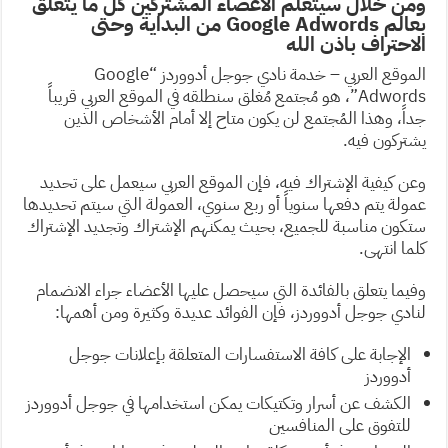
ومن خلال سيتعلم الأعضاء المشتركين كل ما يتعلق
بعالم Google Adwords من البداية وحتى
الاحتراف باذن الله
الموقع العربي – خدمة نادي جوجل أدووردز “Google
Adwords”، هو مُجتمع مُغلق سنطلقه في الموقع العربي قريباً
جداً، وهذا المُجتمع لن يكون متاح إلا أمام الأشخاص الذين
يشتركون فيه.
وعن كيفية الإشتراك فيه، فإن الموقع العربي سيعمل على تحديد
عمولة يتم دفعها سنوياً أو ربع سنوي، العمولة التي سيتم تحديدها
ستكون مناسبة للجميع، بحيث يمكنهم الإشتراك وتجديد الإشتراك
كلما انتهى.
وفيما يتعلق بالفائدة التي سيحصل عليها الأعضاء جراء الانضمام
لنادي جوجل أدووردز، فإن الفوائد عديدة وكثيرة ومن أهمها:
الإجابة على كافة الاستفسارات المتعلقة بإعلانات جوجل
أدووردز
الكشف عن أسرار وتكتيكات يمكن استخدامها في جوجل أدووردز
للتفوق على المنافسين