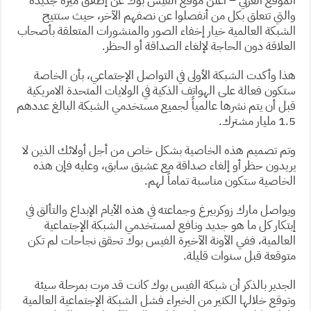
الموقع العربي – أعلن موقع الفيس بوك عن إطلاق ميزة جديدة
والتي تتعلق بكل من أنفصلوا عن نصفهم الآخر، حيث ستتيح
الشبكة العالمية خيار إخفاء الصور والمنشورات المتعلقة بأصحاب
العلاقة دون الحاجة لإلغاء الصداقة أو الحظر.
هذا وأكدت الشبكة الأولى في التواصل الإجتماعي، بأن الخاصة
ستكون فعالة على الهواتف الذكية في الولايات المتحدة الامريكية
قبل أن يتم نشرها عالمياً لجميع مستخدمي الشبكة البالغ عددهم
1.5 مليار مشترك.
وتم تصميم هذه الخاصية بشكل خاص من أجل أولائك الذين لا
يريدون حظر أو إلغاء صداقة مع عشيق سابق، وعليه فإن هذه
الخاصية ستكون مناسبة تماماً لهم.
ويواصل مارك زوكربيرغ وجماعته في هذه الأيام الإبداع والتألق في
إبتكار كل ما هو جديد ونافع لمستخدمي الشبكة الإجتماعية
العالمية، ففي الآونة الآخيرة الفيس بوك تحقق نجاحات لم تكن
متوقعة قبل سنوات قليلة.
الجدير بالذكر أن شبكة الفيس بوك كانت قد مرت بمرحلة سيئة
وتوقع خلالها الكثير من الخبراء فشل الشبكة الإجتماعية العالمية