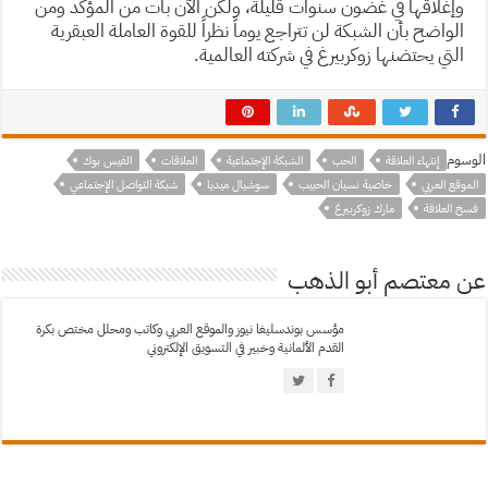
وإغلاقها في غضون سنوات قليلة، ولكن الآن بات من المؤكد ومن
الواضح بأن الشبكة لن تتراجع يوماً نظراً للقوة العاملة العبقرية
التي يحتضنها زوكربيرغ في شركته العالمية.
الوسوم
إنتهاء العلاقة
الحب
الشبكة الإجتماعية
العلاقات
الفيس بوك
الموقع العربي
خاصية نسيان الحبيب
سوشيال ميديا
شبكة التواصل الإجتماعي
فسخ العلاقة
مارك زوكربيرغ
عن معتصم أبو الذهب
مؤسس بوندسليغا نيوز والموقع العربي وكاتب ومحلل مختص بكرة
القدم الألمانية وخبير في التسويق الإلكتروني