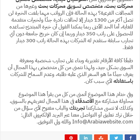
محركات بحث، متخصص تسويق محركات بحث
وغيرها من
المجالات الفرعية؟ بهذه الحالة فإن الرواتب مهما بلغت الخبرة لن
تصل أكثر من 1300 دينار إلا لحالات نادرة جدًا ولخبرات متقدمة
للغاية، أما الحد الأدنى ربما يمكننا القول أن خبرة المبتدئ تساعده
للحصول على راتب 350 دينار وربما إن كان خريج جامعة دون أي
تجارب سابقة ستقدم له الشركات بهذه الحالة راتب 300 دينار
فقط.
طبعًا كافة الأرقام تقديرية وبناء على تجارب شخصية ومعرفة
السوق بشكل جيد، ولهذا نتمنى من كل متخصص بهذا المجال أن
يعرف جيدًا ما هو السعر الذي عليه طلبه، وعدم السماح للشركات
باستغلاله
لأي سبب كان.
وفي ختام هذا الموضوع أتمنى من كل من يقرأ هذا الموضوع
محاولة مشاركته مع
الأصدقاء
في هذا المجال لتعريفهم بالسوق،
وكذلك لا تنسى مشاركتنا
تجربتك
والباب مفتوح لأي سؤال من
خلال ترك تعليق أو التواصل معنا عبر البريد الإلكتروني التالي:
Info@Arabiawebsite.com والله ولي التوفيق.