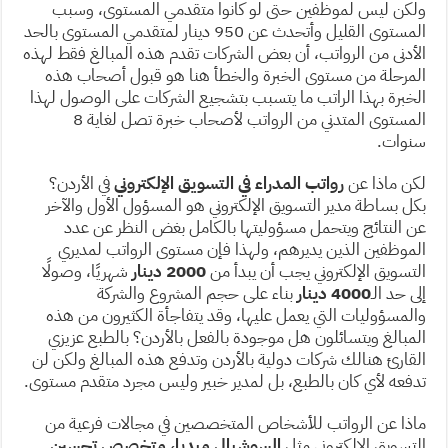
ولكن ليس لموظفين حتى لو كانوا متقدمي المستوى، وسبب
المستوى القليل وأتحدث عن 950 دينار لمتقدمي المستوى بالحد
الأدنى من الرواتب، أن بعض الشركات تقدم هذه المبالغ فقط لهذه
المرحلة من مستوى الخبرة والخطأ هنا هو قبول أصحاب هذه
الخبرة بهذا الراتب ما يتسبب بتشجيع الشركات على الوصول لهذا
المستوى المتدني من الرواتب لأصحاب خبرة تصل لغاية 8
سنوات.
لكن ماذا عن
رواتب المدراء في التسويق الإلكتروني
في الأردن؟
بكل بساطة مدير التسويق الإلكتروني هو المسؤول الأول والآخر
عن النتائج ويتحمل مسؤوليتها بالكامل بغض النظر عن عدد
الموظفين الذين يديرهم، ولهذا فإن مستوى الرواتب لمديري
التسويق الإلكتروني يجب أن يبدأ من
2000 دينار
شهريًا، وصولًا
إلى حد الـ
4000 دينار
بناء على حجم المشروع والشركة
والمسؤوليات التي يعمل عليها، وقد يتفاجأة الكثيرون من هذه
المبالغ ويتسائلون هل موجودة بالفعل بالأردن؟ بالطبع عزيزي
القارئ هنالك شركات دولية بالأردن وتدفع هذه المبالغ ولكن لن
تدفعه لأي كان بالطبع، بل لمدير خبير وليس مجرد متقدم مستوى.
ماذا عن الرواتب للأشخاص المتخصصين في مجالات فرعية من
التسويق الإلكتروني مثل
السوشيال ميديا، متخصص تحسين