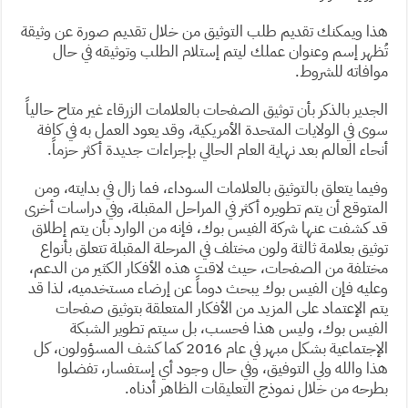
هذا ويمكنك تقديم طلب التوثيق من خلال تقديم صورة عن وثيقة
تُظهر إسم وعنوان عملك ليتم إستلام الطلب وتوثيقه في حال
موافاته للشروط.
الجدير بالذكر بأن توثيق الصفحات بالعلامات الزرقاء غير متاح حالياً
سوى في الولايات المتحدة الأمريكية، وقد يعود العمل به في كافة
أنحاء العالم بعد نهاية العام الحالي بإجراءات جديدة أكثر حزماً.
وفيما يتعلق بالتوثيق بالعلامات السوداء، فما زال في بدايته، ومن
المتوقع أن يتم تطويره أكثر في المراحل المقبلة، وفي دراسات أخرى
قد كشفت عنها شركة الفيس بوك، فإنه من الوارد بأن يتم إطلاق
توثيق بعلامة ثالثة ولون مختلف في المرحلة المقبلة تتعلق بأنواع
مختلفة من الصفحات، حيث لاقت هذه الأفكار الكثير من الدعم،
وعليه فإن الفيس بوك يبحث دوماً عن إرضاء مستخدميه، لذا قد
يتم الإعتماد على المزيد من الأفكار المتعلقة بتوثيق صفحات
الفيس بوك، وليس هذا فحسب، بل سيتم تطوير الشبكة
الإجتماعية بشكل مبهر في عام 2016 كما كشف المسؤولون، كل
هذا والله ولي التوفيق، وفي حال وجود أي إستفسار، تفضلوا
بطرحه من خلال نموذج التعليقات الظاهر أدناه.