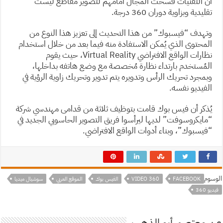
أن التقنيات فسحت المجال أمامهم لتصوير مقاطع ليست
تقليدية وبزاوية دوران 360 درجة.
وتهدف “فيسبوك” من هذا التحديث إلى تعزيز هذا النوع من
المحتوى الذي يُمكن الاستفادة منه فيما بعد من خلال استخدام
نظارات الواقع الافتراضي Virtual Reality، حيث يقوم
المُستخدم بارتداء نظارة مُخصصة مع وضع هاتفه بداخلها،
وبمجرد تحريك الرأس وتدويره يتم تدوير وتحريك زاوية الرؤية في
الفيديو نفسه.
يُذكر أن فيس بوك قامت بتوظيف ثلاثة من قدامى مهندسي شركة
“مايكروسوفت” لديها ليرأسوا فريق التصوير الحاسوبي الجديد في
“فيسبوك”، وبناء أدوات الواقع الافتراضي.
الوسوم
FACEBOOK
VIDEO 360
الفيس بوك
الموقع العربي
سوشيال ميديا
فيديو 360
عن معتصم أبو الذهب