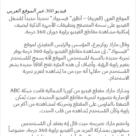
فيديو 360 عبر الموقع العربي
الموقع العربي (العربية) – أطلق” فيسبوك” تحديثاً جديداً لمُشغل
الفيديو على نسخة المتصفح وتطبيقات الأجهزة الذكية ليضيف
إمكانية مشاهدة مقاطع الفيديو بزاوية دوران 360 درجة.
وقال مارك زوكربيرغ، المؤسس والرئيس التنفيذي لموقع
“فيسبوك”، إن مشاهدة مقاطع الفيديو بزاوية 360 درجة يوفر
تجربة جديدة بالنسبة لمُستخدمي الموقع لأنه يسمح للمُستخدم
بتغيير زاوية الرؤية. وأضاف أن هذه الميّزة تفتح آفاقاً جديدة يشعر
المُستخدم من خلالها أنه جزء من ما يُشاهده لتعزيز تجربة
الاستخدام.
وشارك مارك مقطع فيديو من كوريا الشمالية قامت شبكة ABC
الإخبارية بتصويره لتجربة مقاطع الفيديو الجديدة، حيث يُمكن
الضغط بالماوس على المقطع وتحريكه لمشاهدته من أكثر من
زاوية وكأن المُستخدم يُشاهده من قلب الحدث.
واختتم مارك تصريحه حيث قال إنه يعتقد أن المُستخدمين
سيقومون بمشاركة المزيد من الفيديو بزاوية 360 درجة، خصوصاً