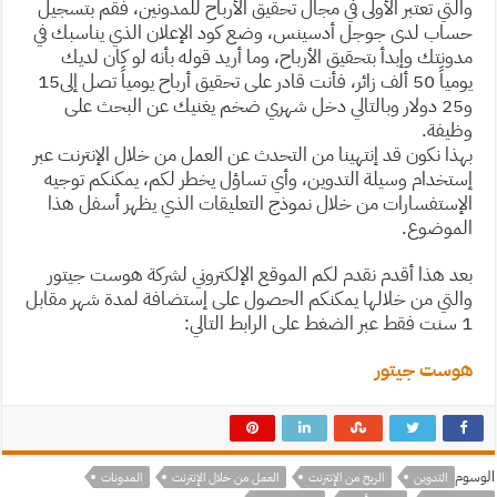
والتي تعتبر الأولى في مجال تحقيق الأرباح للمدونين، فقم بتسجيل
حساب لدى جوجل أدسينس، وضع كود الإعلان الذي يناسبك في
مدونتك وإبدأ بتحقيق الأرباح، وما أريد قوله بأنه لو كان لديك
يومياً 50 ألف زائر، فأنت قادر على تحقيق أرباح يومياً تصل إلى15
و25 دولار وبالتالي دخل شهري ضخم يغنيك عن البحث على
وظيفة.
بهذا نكون قد إنتهينا من التحدث عن العمل من خلال الإنترنت عبر
إستخدام وسيلة التدوين، وأي تساؤل يخطر لكم، يمكنكم توجيه
الإستفسارات من خلال نموذج التعليقات الذي يظهر أسفل هذا
الموضوع.
بعد هذا أقدم نقدم لكم الموقع الإلكتروني لشركة هوست جيتور
والتي من خلالها يمكنكم الحصول على إستضافة لمدة شهر مقابل
1 سنت فقط عبر الضغط على الرابط التالي:
هوست جيتور
الوسوم
التدوين
الربح من الإنترنت
العمل من خلال الإنترنت
المدونات