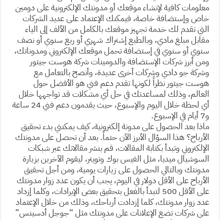
معلومات كافية لإنشاء موقعك أو مدونتك الإلكترونية على دومين
خاص وإستضافة خاصة، فيمكنك الإعتماد على عديد الشركات
التي تقدم لك خدمة تجهيز موقعك بالكامل من الألف إلى الياء
مقابل مبلغ مادي، وبالطبع إشتراك شهري أو ربع سنوي أو نصف
سنوي أو سنوي في إستضافة تحمل موقعك الإلكتروني ومدوناتك،
ومن أبرز شركات الإستضافة والدومينات شركة هوست جيتور
وشركة جو دادي وشركات أخرى عديدة، وأنصح بالتعامل مع
هوست جيتور نظراً لكونها تقدم دعم فني هو الأفضل حول
العالم، وذلك لمساعدتك في حل أي مشكلات قد تواجهها خلال
أي لحظة خلال اليوم والإسبوع، حيث يقدمون دعم فني 24 ساعة
و7 أيام في الإسبوع.
ماذا بعد الحصول على مدونة إلكترونية، كيف يمكنني بدء تحقيق
الأرباح؟ هذا السؤال الأبرز الآن حتماً. بعد أن تحصل على مدونتك
الإلكتروني وتبدأ بكتابة المقالات، قم بنشر مقالاتك عبر شبكات
السوشيال ميديا، مثل الفيس بوك وتويتر، ليقوم الآخرين بزيارة
مدونتك وبالتالي الحصول على زيارات يومية، ومن أجل تحقيق
الأرباح على الأقل دولار في اليوم، يجب أن يكون عدد زوار مدونتك
على الأقل 500 لتبدأ بالفعل بتحقيق بعض الإيرادات، وكلما إزداد
عدد زوار مدونتك، كلما إزدادت أرباحك، وذلك من خلال الإعتماد
على شركات تضع الإعلانات على مدونتك مثل “جوجل أدسينس”