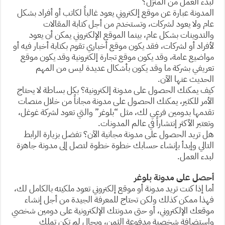
لبدء العمل من المنزل؟
المدونة عبارة عن موقع إلكتروني يعود غالباً لكاتب أو أفراد بشكل
عام ولا يعود لشركات، وتستخدم من أجل كتابة المقالات
والتدوينات بشكل عام، بينما الموقع الإلكتروني يمكن أن يعود
لأفراد أو لشركات، فقد يكون موقع أخباري تقوم بكتابة أخبار فيه أو
مواضيع عامة، وقد يكون موقع تجارة إلكترونية وقد يكون موقع
تعريفي بشركة ما وقد يكون بأشكال عديدة ليس من المهم
الحديث عنها الآن.
كيف يمكنك الحصول على مدونة إلكترونية؟ بكل بساطة لا يحتاج
الأمر للكثير، يمكنك الحصول على مدونة مجاناً من خلال منصات
تقدمها بدومين فرعي لك، مثل “بلوغر” والتي تعود لشركة غوغل،
وتعتبر الأكثر إنتشاراً في عالم المدونات.
هل تريد الحصول على مدونة مجانية الآن؟ تفضل بزيارة الرابط
التالي وإبدأ بإنشاء حسابك خطوة خطوة لتصل إلى مدونة جاهزة
لبدء العمل.
أحصل على مدونة بلوغر
أما إذا كنت تريد مدونة أو موقع إلكتروني تعود ملكيته بالكامل لك،
فهذا ممكن كذلك ولكن تحتاج للمعرفة الجيدة من أجل إنشاء
موقعك الإلكتروني، أو حتى مدونتك الإلكترونية على دومين شخصي
وإستضافة شخصية مدفوعة الثمن، وبحال لم تكن تملك