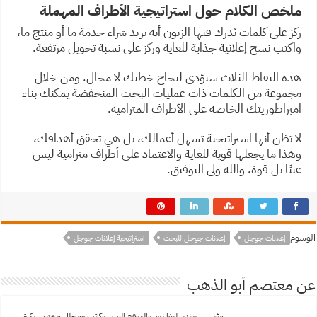
ملخص الكلام حول استراتيجية الأطراف المهملة
ركز على كلمات يُدرك فيها الزبون أنه يريد شراء خدمة ما أو منتج ما،
واكتب نسخ إعلانية جذابة للغاية وركز على نسبة تحويل مرتفعة.
هذه النقاط الثلاث ستؤدي لنجاح خطتك لا محال، ومن خلال
مجموعة من الكلمات ذات عمليات البحث المنخفضة يمكنك بناء
امبراطوريتك الخاصة على الأطراف المترامية.
لا تظن أنها استراتيجية تسهل أعمالك، بل هي تحقق أهدافك،
وهذا ما يجعلها قوية للغاية والاعتماد على أطراف مترامية ليس
عيبًا بل قوة، والله ولي التوفيق.
الوسوم
إعلانات جوجل
إعلانات جوجل للبحث
استراتيجية إعلانات جوجل
عن معتصم أبو الذهب
مؤسس بوندسليغا نيوز والموقع العربي وكاتب ومحلل مختص بكرة