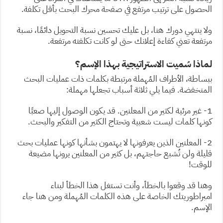
الحصول على ترتيب مرتفع في صفحة محرك البحث بأقل تكلفة.
ولا ينتهي دورك هنا، بل عليك تحسين نسبة التحويل دائمًا، نسبة
مرتفعة تعني كفاءة إعلانك حتى لو كانت تكلفته مرتفعة.
لماذا سُميت الاستراتيجية بهذا الإسم؟
ببساطة، الأطراف المُهملة مرتبطة بكلمات ذات عمليات البحث
المنخفضة. فيما يلي ثلاثة أسباب تجعلها مهملة:
1- غير مرئية لكثير من المعلنين. قد يكون الوصول إليها صعبًا
كونها كلمات ليست شعبية وتحتاج الكثير من التفكير والبحث.
2- المعلنين الذين يعرفونها لا يهتمون بشأنها كونها عمليات بحث
قليلة ولن تُشبع حاجتهم، بل كثير من المعلنين يرونها مضيعة
للوقت!
وهنا قد وقعوا بالخطأ، وأنت تستغل هذا الخطأ لبناء
امبراطوريتك الخاصة على هذه الكلمات المُهملة ومن هنا جاء
الإسم.