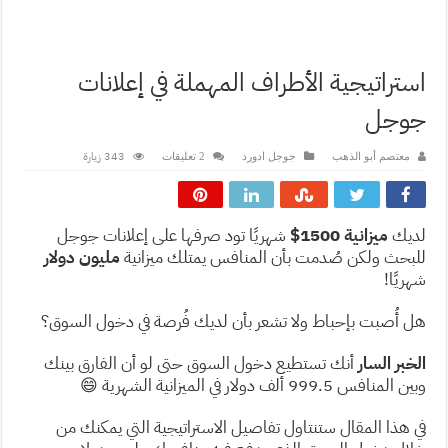
استراتيجية الأطراف المهملة في إعلانات
جوجل
343 زيارة
معتصم أبو الذهب
جوجل ادورد
2 تعليقات
لديك
ميزانية 1500$
شهريًا تود صرفها على إعلانات جوجل
للبحث ولكن صُدمت بأن المنافس يمتلك ميزانية
مليون دولار
شهريًا!
هل أُصبت بإحباط ولا تشعر بأن لديك فُرصة في دخول السوق؟
الخبر السار
أنك تستطيع دخول السوق حتى لو أن الفارق بينك
وبين المنافس 999.5 ألف دولار في الميزانية الشهرية 😄
في هذا المقال ستنتاول تفاصيل الاستراتيجية التي يمكنك من