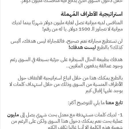
خلال دخول السوق الذي يدفع فيه منافسك مليون دولار.
استراتيجية الأطراف المُهملة
المنافس لديه ميزانية تصل لغاية مليون دولار شهريًا بينما لديك
ميزانية لا تتجاوز الـ 1500 دولار. يا له من رقم!
لن تستطيع مجاراته نعم صحيح، فالمُجاراة ليس هدفك، أليس
كذلك؟ بالطبع
ليست هدفك!
هدفك بطبيعة الحال السيطرة على جزئية بسيطة في السوق رغم
وجود عمالقة يدفعون الملايين..
بالطبع يمكنك هذا من خلال اتباع استراتيجية الالتفاف حول
الأطراف المنسية من السوق وذلك من خلال استهداف كلمات لا
يوجد عليها إقبال كبير
تابع معنا
ما يلي للتوضيح أكثر:
1- لديك كلمات مستهدفة مع معدل بحث شهري يصل إلى
مليون
عملية بحث نعم يمكنك دخول هذا السوق ولكن على الرغم من
شعبية هذه الكلمة إلا أنها غالبا تكلف الكثير