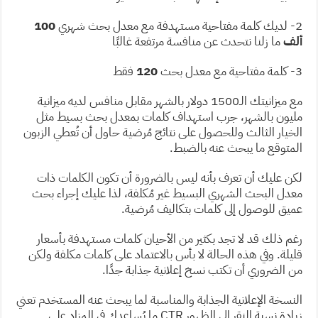
2- لديك كلمة مفتاحية مستهدفة مع معدل بحث شهري
100
ألف
ما زلنا نتحدث عن منافسة مرتفعة غالبًا
3- كلمة مفتاحية مع معدل بحث
120
فقط
مع ميزانيتك الـ1500 دولار بالشهر مقابل منافس لديه ميزانية
مليون بالشهر، جرب استهداف كلمات بمعدل بحث بسيط مثل
الخيار الثالث وللحصول على نتائج مُرضية حاول أن تُعطي الزبون
المتوقع ما يبحث عنه بالضبط.
لكن عليك أن تعرف بأنه ليس بالضرورة أن تكون الكلمات ذات
معدل البحث الشهري البسيط غير مُكلفة، لذا عليك إجراء بحث
عميق للوصول إلى كلمات بتكاليف مُرضية.
رغم ذلك قد لا تجد بكثير من الأحيان كلمات مستهدفة بأسعار
قليلة. وفي هذه الحالة لا بأس بالاعتماد على كلمات مكلفة ولكن
من الضروري أن تكتب نسخ إعلانية جذابة جدًا.
النسخة الإعلانية الجذابة والمناسبة لما يبحث عنه المستخدم تعني
زيادة نسبة النقر إلى الظهور CTR ما يُساعدك في المزاد على