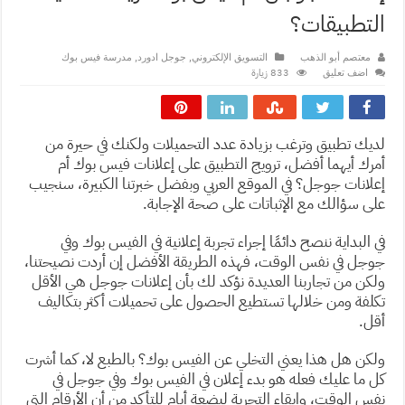
التطبيقات؟
,
,
معتصم أبو الذهب
التسويق الإلكتروني
جوجل ادورد
مدرسة فيس بوك
833 زيارة
اضف تعليق
لديك تطبيق وترغب بزيادة عدد التحميلات ولكنك في حيرة من
أمرك أيهما أفضل، ترويج التطبيق على إعلانات فيس بوك أم
إعلانات جوجل؟ في الموقع العربي وبفضل خبرتنا الكبيرة، سنجيب
على سؤالك مع الإثباتات على صحة الإجابة.
في البداية ننصح دائمًا إجراء تجربة إعلانية في الفيس بوك وفي
جوجل في نفس الوقت، فهذه الطريقة الأفضل إن أردت نصيحتنا،
ولكن من تجاربنا العديدة نؤكد لك بأن إعلانات جوجل هي الأقل
تكلفة ومن خلالها تستطيع الحصول على تحميلات أكثر بتكاليف
أقل.
ولكن هل هذا يعني التخلي عن الفيس بوك؟ بالطبع لا، كما أشرت
كل ما عليك فعله هو بدء إعلان في الفيس بوك وفي جوجل في
نفس الوقت، وإبقاء التجربة لبضعة أيام للتأكد من أن الأرقام التي