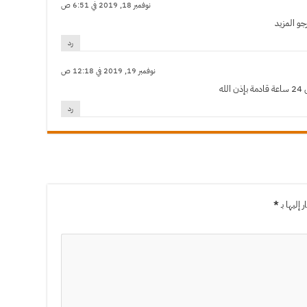
نوفمبر 18, 2019 في 6:51 ص
جو المزيد
رد
نوفمبر 19, 2019 في 12:18 ص
له
رد
إليها بـ
*