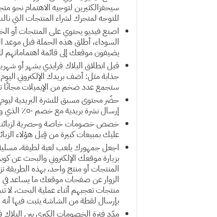
سيحفزالكثيرين لتوجيه الاهتمام نحو متجر
للتوجه لمتجرك لشراء المنتجات التي نال
اصنع فيديو يحتوي على المنتجات أو الخد
السوداء، أطلق هذه الحملة قبل موعد ال
يضيفون موقعك إلى قائمة اهتماماتهم للزي
قبل انطلاق البلاك فرايدي بشهر أو شهرين
ستجمع عدد ضخم من الإيميلات مجانًا تستخ
حضّر محتوى مسبق للنشرة البريدية ليوم ا
إرسال نشرة بريدية مع خصم ٥٠٪ الذي وعدتهم به.
خصص خصومات خاصة وحصرية لزبائنك الح
عليك بمبيعات كبيرة من قِبل هؤلاء الزبائ
اجعل جمهورك يلعب لعبة لطيفة، مسلية 
المنتجات أو منتج واحد، بهذه الطريقة ت
الزوار عن صفحات موقعك ما يساعد في ز
منتجات تعجبهم أثناء عملية البحث، لا 
بإرسال لقطة من الشاشة يثبت فيها أنه وج
مدّد فترة الخصومات الكبرى بين البلاك فر