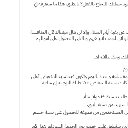
د حملتك للنجاح بالفعل؟ بالطبع، هذا ما سنعرفه في
 بقية أيام السنة، وإلا لن تنال مبتغاك لأن المنافسة
لزبائن لجذب انتباههم وبالتالي الحصول على أموالهم
اتك وجذب الانتباه:
ضات الفلاش سيل Flash Sale لمدة ساعة واحدة باليوم وتكون فيه نسبة التخفيض أعلى
من نسبة التخفيض العامة لليوم، مثلًا لو كانت نسبة التخفيض ٥٠٪ طيلة اليوم، فإن ساعة
٣ دولار مثلًا.
 سيزيد من نسبة البيع.
مكن المستخدمين من تطبيقه للحصول على نسبة خصم
تي سيُطبق عليها خصم يوم الجمعة السوداء، هذا الأمر