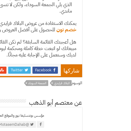
الذي يلي الجمعة السوداء، ولكن لا تنس
ماندي.
يمكنك الاستفادة من عروض البلاك فرايدي
خصم نون
للحصول على أفضل العروض و
هل أعجبتك القائمة السابقة؟ لم تكن القائمة 
مبيعاتك لو اتبعت خطة كاملة ومحكمة ليوم
لديك وسنعمل على الإجابة عليه مجانًا.
Twitter
Facebook
شاركها
الوسوم
البلاك فرايدي
الجمعة السوداء
عن معتصم أبو الذهب
مؤسس بوندسليغا نيوز والموقع العرب
@MotasemDahab