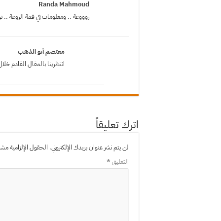
Randa Mahmoud
روووعة .. ومعلومات في قمة الروعة .. نر
معتصم أبو الذهب
انتظرينا بالمقال القادم خلال 24 ساعة قادمة بإذن ال
اترك تعليقاً
لن يتم نشر عنوان بريدك الإلكتروني.
الحقول الإلزامية مشار 
التعليق
*