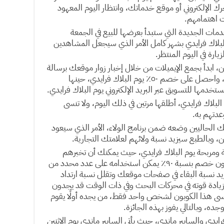
ك الإلكتروني أو موقع خدماتك، وانتظار اليوم المعهود
ت اهتمامهم.
مات الجديدة التي ستبدأ بعرضها للبيع في الجمعة
بلاك فرايدي بشهر كامل الأمر الذي سيجعل المشاهدين
ارة في اليوم المنتظر.
، ابدأ بجمع الإيميلات من خلال إخبار زوار موقعك برسالة
جذابة مثل: أضف بريدك الإلكتروني اليوم، واحصل على خصم ٥٠٪ يوم البلاك فرايدي، حينها
دمها للتسويق عبر البريد الإلكتروني يوم البلاك فرايدي.
لبلاك فرايدي، أطلقها مرتين في ذلك اليوم، ولا تنسى
اليين وضعه ضمن برنامج الولاء، الأمر الذي سيعود
ن، وبالطبع سيزيد نسبة ولائهم لعلامتك التجارية.
ومربحة يوم البلاك فرايدي، حيث يمكنك أن تخبرهم
بزيارة موقعك الإلكتروني والبحث عن كوبون خصم بنسبة ٩٠٪ يمكن استخدامه على عدد محدد من
زيد نسبة البقاء في صفحات موقعك وتقلل نسبة ارتداد
يادة قوته في محركات البحث وفي ذات الوقت قد يجدون
تنسى هذا الكوبون لشخص واحد فقط، من يجده أولًا يقوم
ده، وبالتالي يفوز بهذه الجائزة.
ايدي والسايبر ماندي، حيث يأتي السايبر ماندي يوم الإثنين