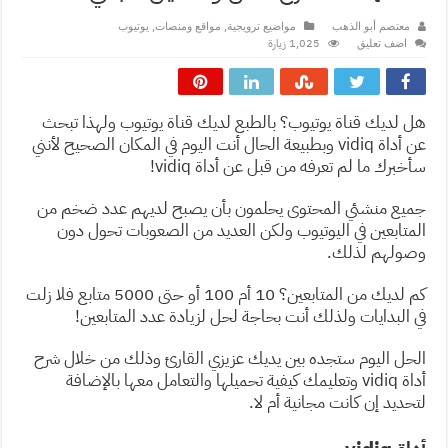
,
,
معتصم أبو الذهب
مواضيع ترويجية
مواقع ومنصات
يوتيوب
1,025 زيارة
اضف تعليق
هل لديك قناة يوتيوب؟ بالطبع لديك قناة يوتيوب ولهذا تبحث
عن أداة vidiq وبطبيعة الحال أنت اليوم في المكان الصحيح لأنني
سأخبرك ما لم تعرفه من قبل عن أداة vidiq!
جميع منشئي المحتوى يحلمون بأن يصبح لديهم عدد ضخم من
المتابعين في اليوتيوب ولكن العديد من الصعوبات تحول دون
وصولهم لذلك.
كم لديك من المتابعين؟ 10 أم 100 أو حتى 5000 متابع فلا زلت
في البدايات ولذلك أنت بحاجة لحل لزيادة عدد المتابعين!
الحل اليوم ستجده بين يديك عزيزي القارئ وذلك من خلال شرح
أداة vidiq وتعليمك كيفية تحميلها والتعامل معها بالإضافة
لتحديد إن كانت مجانية أم لا.