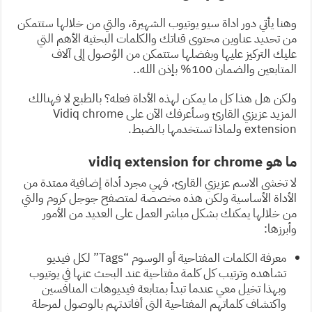
وهنا يأتي دور اداة سيو يوتيوب الشهيرة، والتي من خلالها ستتمكن
من تحديد عناوين محتوى قناتك والكلمات البحثية الأهم التي
عليك التركيز عليها وبفضلها ستتمكن من الوُصول إلى آلاف
المتابعين والضمان 100% بإذن الله..
ولكن هل هذا كل ما يمكن لهذه الأداة فعله؟ بالطبع لا فهنالك
المزيد عزيزي القارئ وسأعرفك الآن على Vidiq chrome
extension ولماذا تستخدمها بالضبط.
ما هو vidiq extension for chrome
لا تخشى الاسم عزيزي القارئ، فهي مجرد أداة إضافية ممتدة من
الأداة الأساسية ولكن هذه مخصصة لمتصفح جوجل كروم والتي
من خلالها يمكنك بشكل مباشر العمل على العديد من الأمور
وأبرزها:
معرفة الكلمات المفتاحية أو الوسوم “Tags” لكل فيديو
تشاهده وترتيب كل كلمة مفتاحية عند البحث عنها في يوتيوب
وبهذا تخيل معي عندما تبدأ بمتابعة فيديوهات المنافسين
واكتشاف كلماتهم المفتاحية التي أفاتدتهم بالوصول لمرحلة