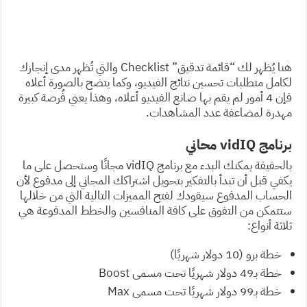
هنا يُظهر لك “قائمة تدقيق” Checklist والتي تُظهر مدى إنجازك
لكامل متطلبات تحسين نتائج الفيديو، وكما يتضح بالصورة أعلاه
فإن 4 أمور لم يقم بها صانع الفيديو أعلاه، وهذا يعني فُرصة كبيرة
مهدرة لمضاعفة عدد المشاهدات.
برنامج vidIQ محاني
بالحقيقة يمكنك البدء مع برنامج vidIQ مجانًا وستحصل على ما
يكفي قبل أن تبدأ بالتفكير بتحويل اشتراكك المجاني إلى مدفوع لأن
الحساب المدفوع سيقودك لفتح المميزات التالية التي من خلالها
ستتمكن من التفوق على كافة المنافسين والخطط المدفوعة هي
ثلاثة أنواع:
خطة برو (10 دولار شهريًا)
خطة بـ49 دولار شهريًا تحت مسمى Boost
خطة بـ99 دولار شهريًا تحت مسمى Max