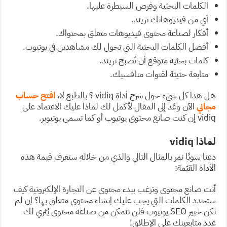
الكلمات البحثية وفرص السيطرة عليها.
أي من فيديوهاتك تريند.
أفكار لصناعة محتوى فيديوهات متعلق بمحتواك.
أفضل الكلمات البحثية التي تحول لك مشاهدين في يوتيوب.
كلمات بحثية متوقع أن تُصبح تريند.
متابعة حثيثة لقنوات منافسيك.
هل هذا كل شيء حول شرح أداة vidiq ؟ بالطبع لا،
افتح حساب
مجاني
الآن وعُد إلى المقال لأكمل لك لماذا عليك الاعتماد على
vidiq إن كنت صانع محتوى يوتيوب أو كما تسمى يوتيوبر.
لماذا vidiq
دعنا سويًا نمر بالمثال التالي والذي من خلاله ستعرف قيمة هذه
الأداة القيّمة:
أنت صانع محتوى وترغب ببدء محتوى عن التجارة الإلكترونية كيف
ستحدد الكلمات التي يجب عليك إنشاء محتوى متعلق بها؟ إن لم
تكن خبير SEO يوتيوب فلن تتمكن من صناعة محتوى يُثري لك
عدد متابعينك على الإطلاق!