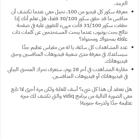
التريند.
معرفة سكور كل فيديو من 100، تخيل معي عندما تكتشف أن
منافس ما قد حقق سكور 30/100 فقط، هل تعلم أنك إذا
حققت سكور 31/100 فأنت مهيء للتفوق عليه في صفحة
نتائج بحث يوتيوب عندما يبحث المستخدمين عن كلمات ذات
علاقة بمحتواك ومحتواه؟
عدد المشاهدات كل ساعة، يا له من مقياس عظيم جدًا
سيساعدك في معرفة مدى شعبية فيديوهات المنافسين وحتى
فيديوهاتك.
مقارنة المشاهدت في آخر 28 يوم، ستعرف تحرك المنحنى البياني
في فيديوهاتك أو فيديوهات المنافسين.
هل تعتقد أن هذا كل شيء؟ أسف للغاية ولكن مرة أخرى لا! تابع
معي الصورة التالية من برنامج vidiq والتي تكشف لك ميزة
عظيمة جدًا ولدرجة جنونية!