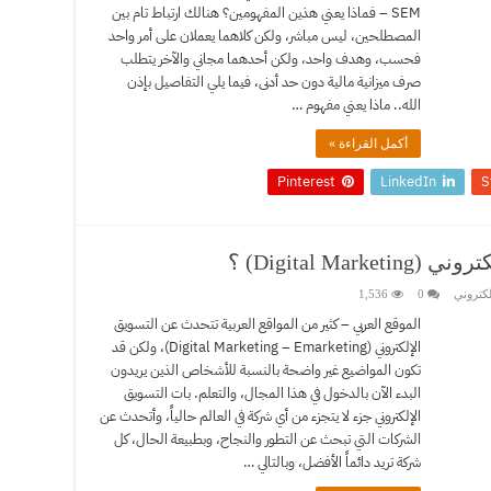
SEM – فماذا يعني هذين المفهومين؟ هنالك ارتباط تام بين
المصطلحين، ليس مباشر، ولكن كلاهما يعملان على أمر واحد
فحسب، وهدف واحد، ولكن أحدهما مجاني والآخر يتطلب
صرف ميزانية مالية دون حد أدنى، فيما يلي التفاصيل بإذن
الله.. ماذا يعني مفهوم …
أكمل القراءة »
Pinterest
LinkedIn
S
Digital M) ؟
لكتروني
0
1,536
الموقع العربي – كثير من المواقع العربية تتحدث عن التسويق
الإلكتروني (Digital Marketing – Emarketing)، ولكن قد
تكون المواضيع غير واضحة بالنسبة للأشخاص الذين يريدون
البدء الآن بالدخول في هذا المجال، والتعلم. بات التسويق
الإلكتروني جزء لا يتجزء من أي شركة في العالم حالياً، وأتحدث عن
الشركات التي تبحث عن التطور والنجاح، وبطبيعة الحال، كل
شركة تريد دائماً الأفضل، وبالتالي …