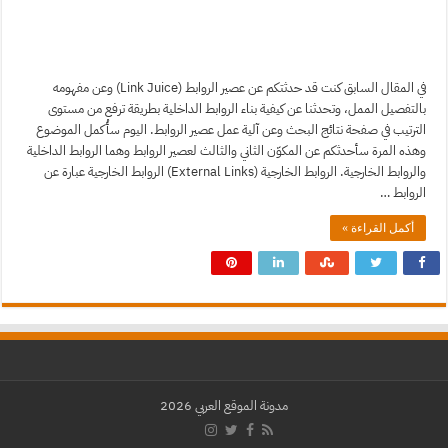
في المقال السابق كنت قد حدثتكم عن عصير الروابط (Link Juice) وعن مفهومه
بالتفصيل الممل، وتحدثنا عن كيفية بناء الروابط الداخلية بطريقة ترفع من مستوى
الترتيب في صفحة نتائج البحث وعن آلية عمل عصير الروابط. اليوم سأُكمل الموضوع
وهذه المرة سأحدثكم عن المكوّن الثاني والثالث لعصير الروابط وهما الروابط الداخلية
والروابط الخارجية. الروابط الخارجية (External Links) الروابط الخارجية عبارة عن
الروابط …
أكمل القراءة »
مدونة الموقع العربي 2026