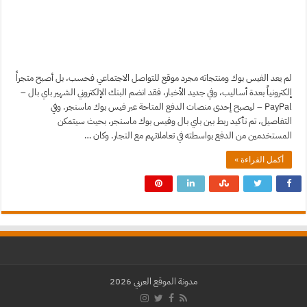
لم يعد الفيس بوك ومنتجاته مجرد موقع للتواصل الاجتماعي فحسب، بل أصبح متجراً
إلكترونياً بعدة أساليب، وفي جديد الأخبار، فقد انضم البنك الإلكتروني الشهير باي بال –
PayPal – ليصبح إحدى منصات الدفع المتاحة عبر فيس بوك ماسنجر. وفي
التفاصيل، تم تأكيد ربط بين باي بال وفيس بوك ماسنجر، بحيث سيتمكن
المستخدمين من الدفع بواسطته في تعاملاتهم مع التجار. وكان …
أكمل القراءة »
مدونة الموقع العربي 2026