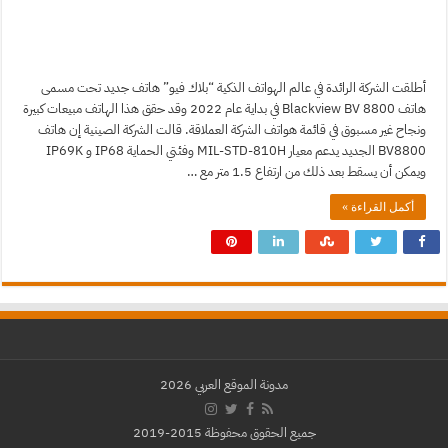
أطلقت الشركة الرائدة في عالم الهواتف الذكية “بلاك فيو” هاتف جديد تحت مسمى
هاتف Blackview BV 8800 في بداية عام 2022 وقد حقق هذا الهاتف مبيعات كبيرة
ونجاح غير مسبوق في قائمة هواتف الشركة العملاقة. قالت الشركة الصينية إن هاتف
BV8800 الجديد يدعم معيار MIL-STD-810H وفئتي الحماية IP68 و IP69K
ويمكن أن يسقط بعد ذلك من ارتفاع 1.5 متر مع …
أكمل القراءة »
مدونة الموقع العربي 2026
جميع الحقوق محفوظة 2015-2019