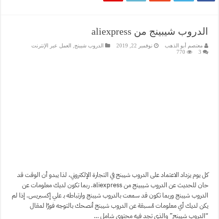
الدروب شيبينج من aliexpress
معتصم أبو الذهب
نوفمبر 22, 2019
الدروب شيبنج
,
العمل عبر الإنترنت
770
3
كل يوم يزداد الاعتماد على الدروب شيبنج في التجارة الإلكتروني، لذا يبدو أن الوقت قد
حان للحديث عن الدروب شيبينج من aliexpress. ربما تكون لديك معلومات عن
الدروب شيبنج وربما تكون قد سمعت بالدروب شيبنج وارتباطه بـ علي إكسبريس. إذا لم
يكن لديك أي معلومات مُسبقة عن الدروب شيبنج أنصحك بالتوجه فورًا لمقال
“الدروب شيبنج” والذي تجد فيه محتوى شامل …