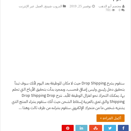
معتصم أبو الذهب
نوفمبر 25, 2019
الدروب شيبنج
,
العمل عبر الإنترنت
701
0
سنقوم بشرح Drop Shipping حيث لا مكان للوظيفة بعد اليوم لأنك سوف تبدأ
بتحقيق دخل رئيسي وليس إضافي فحسب، وبمجرد بدأت بتحقيق الأرباح التي تحلم
بها، يمكنك التحرك نحو اعتزال الوظيفة للأبد. شرح Drop Shipping Drop
Shipping والتي تعني بالعربية إسقاط الشحن حيث أنك ستقوم بشراء المنتج الذي
يشتريه شخص ما من متجرك الإلكتروني ستقوم بشراءه من طرف ثالث وهذا …
أكمل القراءة »