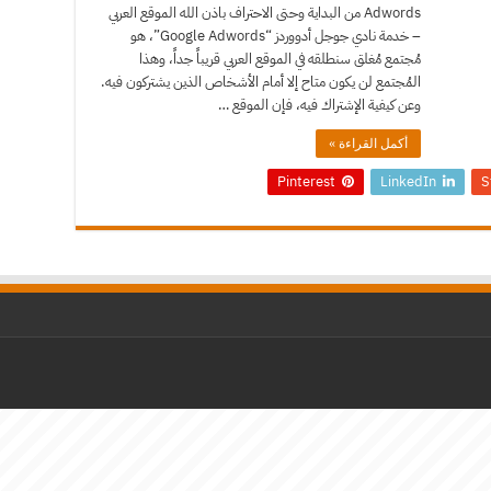
Adwords من البداية وحتى الاحتراف باذن الله الموقع العربي
– خدمة نادي جوجل أدووردز “Google Adwords”، هو
مُجتمع مُغلق سنطلقه في الموقع العربي قريباً جداً، وهذا
المُجتمع لن يكون متاح إلا أمام الأشخاص الذين يشتركون فيه.
وعن كيفية الإشتراك فيه، فإن الموقع …
أكمل القراءة »
Pinterest
LinkedIn
S