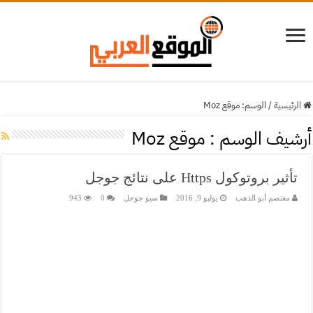
الرئيسية
/
الوسم:
موقع Moz
أرشيف الوسم :
موقع Moz
تأثير بروتوكول Https على نتائج جوجل
معتصم أبو الذهب
يوليو 9, 2016
سيو جوجل
0
943