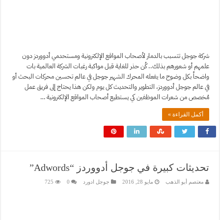
شركة جوجل تتسبب بالدمار لأصحاب المواقع الإلكترونية ومستحدمي أدووردز دون
علمهم أو شعورهم بذلك.. كُن حذر للغاية قبل مواكبة رغبات الشركة العالمية بات
واضحاً بكل وضوح ما يفعله المحرك الشهير جوجل في عالم تحسين محركات البحث أو
في عالم جوجل أدووردز، التطوير والتحديث كل يوم ولكن هذا يحتاج إلى فريق عمل
مُخصص من شعرات الموظفين كي يستطيع أصحاب المواقع الإلكترونية …
أكمل القراءة »
تحديثات كبيرة في جوجل أدووردز “Adwords”
معتصم أبو الذهب
مايو 28, 2016
جوجل ادورد
0
725