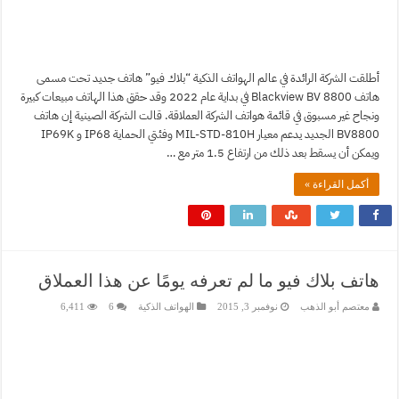
أطلقت الشركة الرائدة في عالم الهواتف الذكية “بلاك فيو” هاتف جديد تحت مسمى
هاتف Blackview BV 8800 في بداية عام 2022 وقد حقق هذا الهاتف مبيعات كبيرة
ونجاح غير مسبوق في قائمة هواتف الشركة العملاقة. قالت الشركة الصينية إن هاتف
BV8800 الجديد يدعم معيار MIL-STD-810H وفئتي الحماية IP68 و IP69K
ويمكن أن يسقط بعد ذلك من ارتفاع 1.5 متر مع …
أكمل القراءة »
هاتف بلاك فيو ما لم تعرفه يومًا عن هذا العملاق
معتصم أبو الذهب
نوفمبر 3, 2015
الهواتف الذكية
6
6,411