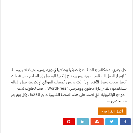
حل جذري لمشكلة رفع الملفات وتحديثها وحذفها في ووردبريس، بحيث تظهر رسالة
” لإنجاز العمل المطلوب، ووردبريس يحتاج إمكانية الوصول إلى الخادم ، من فضلك
أدخل بيانات دخول الأف تي بي” الكثيرين من أصحاب المواقع الإلكترونية حول العالم
يستخدمون نظام إدارة محتوى ووردبريس “WordPress”، حيث تجاوزت نسبة
المواقع الإلكترونية التي تعتمد على هذه المنصة الشهيرة حاجز الـ25%، وكل يوم يمر
مستخدمي …
أكمل القراءة »