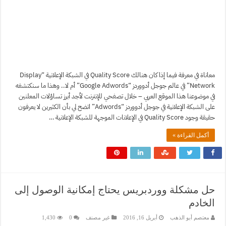
معاناة في معرفة فيما إذا كان هنالك Quality Score في الشبكة الإعلانية “Display
Network” في عالم جوجل أدووردز “Google Adwords” أم لا.. وهذا ما سنكتشفه
في موضوعنا هذا الموقع العربي – خلال تصفحي للإنترنت لأجد أبرز تساؤلات المعلنين
على الشبكة الإعلانية في جوجل أدووردز “Adwords” اتضح لي بأن الكثيرين لا يعرفون
حقيقة وجود Quality Score في الإعلانات الموجهة للشبكة الإعلانية …
أكمل القراءة »
حل مشكلة ووردبريس يحتاج إمكانية الوصول إلى
الخادم
معتصم أبو الذهب
أبريل 16, 2016
غير مصنف
0
1,430