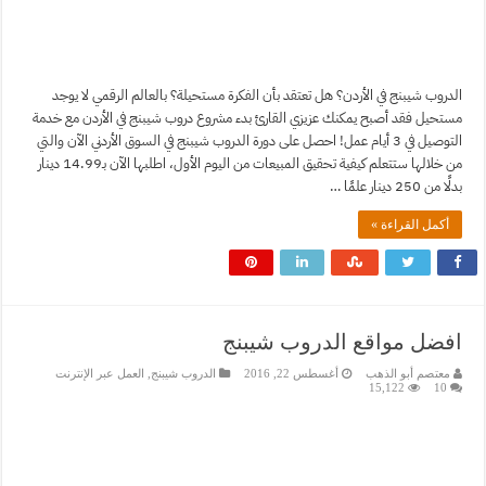
الدروب شيبنج في الأردن؟ هل تعتقد بأن الفكرة مستحيلة؟ بالعالم الرقمي لا يوجد
مستحيل فقد أصبح يمكنك عزيزي القارئ بدء مشروع دروب شيبنج في الأردن مع خدمة
التوصيل في 3 أيام عمل! احصل على دورة الدروب شيبنج في السوق الأردني الآن والتي
من خلالها ستتعلم كيفية تحقيق المبيعات من اليوم الأول، اطلبها الآن بـ14.99 دينار
بدلًا من 250 دينار علمًا …
أكمل القراءة »
افضل مواقع الدروب شيبنج
معتصم أبو الذهب
أغسطس 22, 2016
الدروب شيبنج
,
العمل عبر الإنترنت
15,122
10