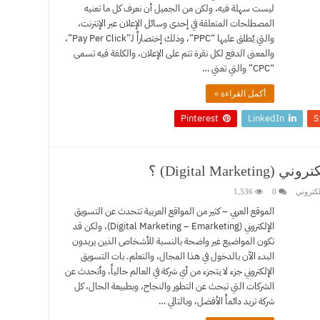
ليست سهلة فيه، ولكن من الجميل أن نعرف كل ما تعنيه
المصطلحات المتعلقة في إحدى وسائل الإعلان عبر الإنترنت،
والتي يُطلق عليها “PPC”، وذلك إختصاراً لـ”Pay Per Click”،
والمعنى الدفع لكل نقرة تتم على الإعلان، والكلفة فيه تسمى
“CPC” والتي تعني …
أكمل القراءة »
Pinterest
LinkedIn
S
Digital M) ؟
لكتروني
0
1,536
الموقع العربي – كثير من المواقع العربية تتحدث عن التسويق
الإلكتروني (Digital Marketing – Emarketing)، ولكن قد
تكون المواضيع غير واضحة بالنسبة للأشخاص الذين يريدون
البدء الآن بالدخول في هذا المجال، والتعلم. بات التسويق
الإلكتروني جزء لا يتجزء من أي شركة في العالم حالياً، وأتحدث عن
الشركات التي تبحث عن التطور والنجاح، وبطبيعة الحال، كل
شركة تريد دائماً الأفضل، وبالتالي …