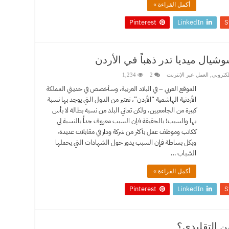
أكمل القراءة »
Pinterest
LinkedIn
S
شيال ميديا تدر ذهباً في الأردن
لكتروني
,
العمل عبر الإنترنت
2
1,234
الموقع العربي – في البلاد العربية، وسأخصص في حديثي المملكة
الأردنية الهاشمية “الأردن”، تعتبر من الدول التي يوجد بها نسبة
كبيرة من الجامعيين، ولكن تعاني البلد من نسبة بطالة لا بأس
بها والسبب! بالحقيقة فإن السبب معروف جداً بالنسبة لي
ككاتب وموظف عمل بأكثر من شركة ودار في مقابلات عديدة،
وبكل بساطة فإن السبب يدور حول الشهادات التي يحملها
الشباب …
أكمل القراءة »
Pinterest
LinkedIn
S
ن التقليدي؟